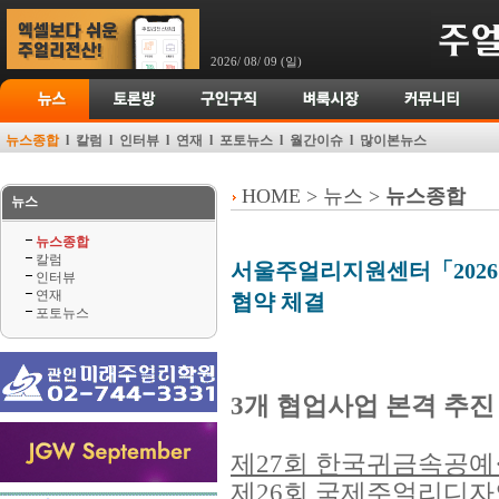
2026/ 08/ 09 (일)
뉴스종합
l
칼럼
l
인터뷰
l
연재
l
포토뉴스
l
월간이슈
l
많이본뉴스
HOME > 뉴스 >
뉴스종합
뉴스
뉴스종합
칼럼
서울주얼리지원센터「202
인터뷰
연재
협약 체결
포토뉴스
3개 협업사업 본격 추진
제27회 한국귀금속공
제26회 국제주얼리디