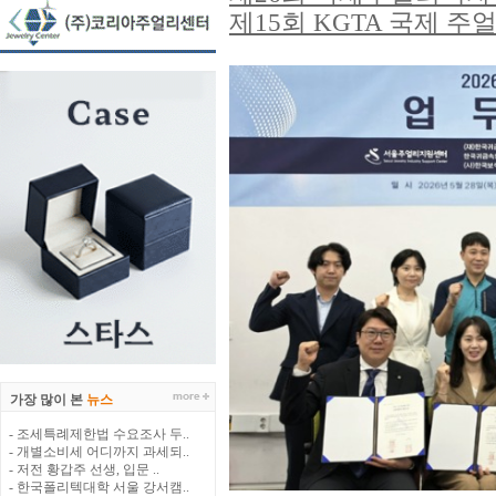
제15회 KGTA 국제 
가장 많이 본
뉴스
- 조세특례제한법 수요조사 두..
- 개별소비세 어디까지 과세되..
- 저전 황갑주 선생, 입문 ..
- 한국폴리텍대학 서울 강서캠..