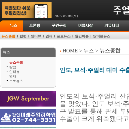
2026/ 08/ 08 (토)
뉴스종합
l
칼럼
l
인터뷰
l
연재
l
포토뉴스
l
월간이슈
l
많이본뉴스
HOME > 뉴스 >
뉴스종합
뉴스
뉴스종합
칼럼
인도, 보석·주얼리 대미 수
인터뷰
연재
포토뉴스
인도의 보석·주얼리 산
을 맞았다. 인도 보석·
근 발표를 통해 관세 부
수출이 크게 위축됐다고