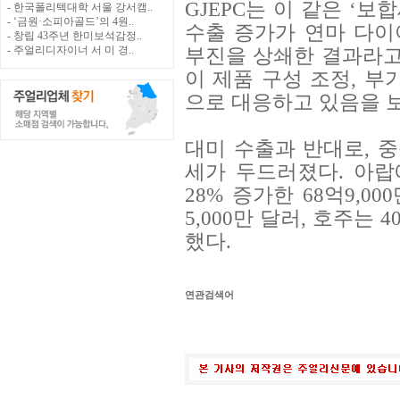
GJEPC는 이 같은 ‘
- 한국폴리텍대학 서울 강서캠..
- ‘금원·소피아골드’의 4원..
수출 증가가 연마 다
- 창립 43주년 한미보석감정..
부진을 상쇄한 결과라고
- 주얼리디자이너 서 미 경..
이 제품 구성 조정, 부
으로 대응하고 있음을 
대미 수출과 반대로, 
세가 두드러졌다. 아랍
28% 증가한 68억9,00
5,000만 달러, 호주는 
했다.
연관검색어