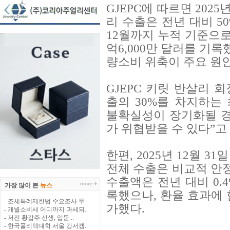
GJEPC에 따르면 202
리 수출은 전년 대비 50
12월까지 누적 기준으로
억6,000만 달러를 기
량소비 위축이 주요 원
GJEPC 키릿 반살리 
출의 30%를 차지하는
불확실성이 장기화될 경
가 위협받을 수 있다”고
한편, 2025년 12월 
전체 수출은 비교적 안정
수출액은 전년 대비 0.4
가장 많이 본
뉴스
록했으나, 환율 효과에 
- 조세특례제한법 수요조사 두..
가했다.
- 개별소비세 어디까지 과세되..
- 저전 황갑주 선생, 입문 ..
- 한국폴리텍대학 서울 강서캠..