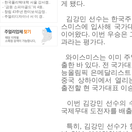
게 됐다.
- 한국폴리텍대학 서울 강서캠..
- ‘금원·소피아골드’의 4원..
- 창립 43주년 한미보석감정..
- 주얼리디자이너 서 미 경..
김강민 선수는 한국주
스미스에 입사해 국가
이어왔다. 이번 우승은 
과라는 평가다.
와이스미스는 이미 주
출한 바 있다. 전 국가
능올림픽 은메달리스트 김
중국 상하이에서 열리
출전할 현 국가대표 이
이번 김강민 선수의 
국제무대 도전자를 배출
특히, 김강민 선수가 