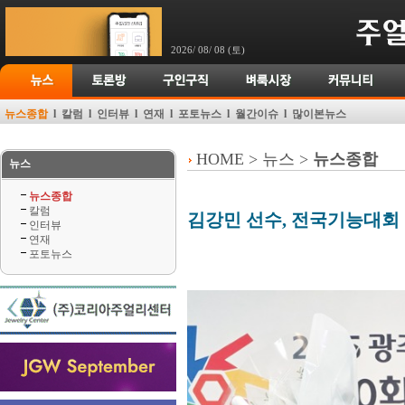
2026/ 08/ 08 (토)
뉴스종합
l
칼럼
l
인터뷰
l
연재
l
포토뉴스
l
월간이슈
l
많이본뉴스
HOME > 뉴스 >
뉴스종합
뉴스
뉴스종합
칼럼
김강민 선수, 전국기능대회
인터뷰
연재
포토뉴스