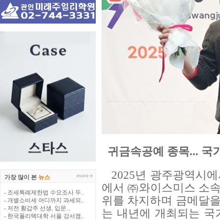
귀금속공예 종목... 
2025년 광주광역시
가장 많이 본
뉴스
에서 ㈜와이스미스 소속
- 조세특례제한법 수요조사 두..
위를 차지하며 금메달을 
- 개별소비세 어디까지 과세되..
- 저전 황갑주 선생, 입문 ..
는 내년에 개최되는 국
- 한국폴리텍대학 서울 강서캠..