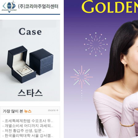
가장 많이 본
뉴스
- 조세특례제한법 수요조사 두..
- 개별소비세 어디까지 과세되..
- 저전 황갑주 선생, 입문 ..
- 한국폴리텍대학 서울 강서캠..