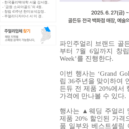
- 한국폴리텍대학 서울 강서캠..
- ‘금원·소피아골드’의 4원..
- 창립 43주년 한미보석감정..
- 주얼리디자이너 서 미 경..
파인주얼리 브랜드 골든듀
부터 7월 6일까지 창립 3
Week’를 진행한다.
이번 행사는 ‘Grand Go
립 36주년을 맞이하여 
든듀 전 제품 20%에서
가격에 만나볼 수 있다.
행사는 ▲웨딩 주얼리 및
제품 20% 할인된 가격
품 일부와 베스트셀링