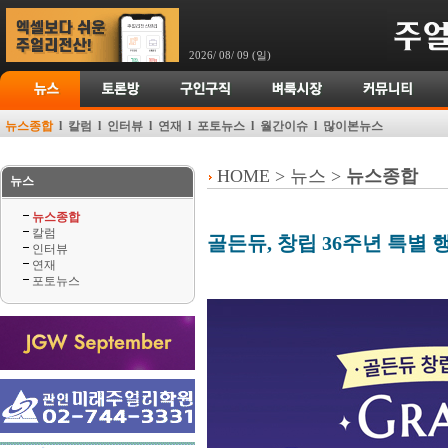
2026/ 08/ 09 (일)
뉴스종합
l
칼럼
l
인터뷰
l
연재
l
포토뉴스
l
월간이슈
l
많이본뉴스
HOME > 뉴스 >
뉴스종합
뉴스
뉴스종합
칼럼
골든듀, 창립 36주년 특별 
인터뷰
연재
포토뉴스